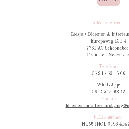
Adresgegevens:
Liesje • Bloemen & Interieu
Europaweg 131-4
7761 AC Schoonebee
Drenthe - Nederlan
Telefoon:
05 24 - 53 16 06
WhatsApp:
06 - 25 26 68 42
E-mail:
bloemen-en-interieurstyling@
REK.-nummer:
NL55 INGB 0398 4147