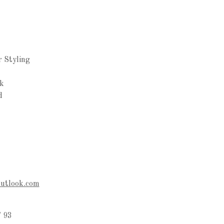
r Styling
k
d
outlook.com
 93