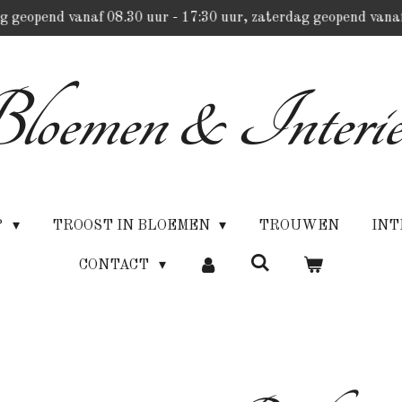
g geopend vanaf 08.30 uur - 17:30 uur, zaterdag geopend vanaf
loemen & Interie
P
TROOST IN BLOEMEN
TROUWEN
INT
CONTACT