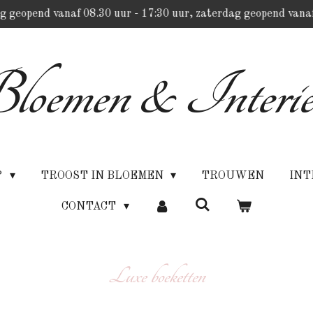
g geopend vanaf 08.30 uur - 17:30 uur, zaterdag geopend vanaf
loemen & Interie
P
TROOST IN BLOEMEN
TROUWEN
INT
CONTACT
Luxe boeketten