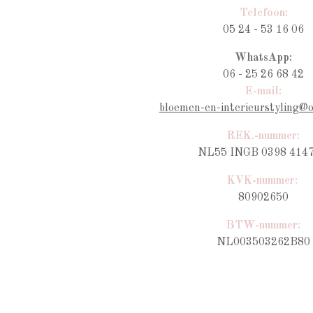
Telefoon:
05 24 - 53 16 06
WhatsApp:
06 - 25 26 68 42
E-mail:
bloemen-en-interieurstyling@
REK.-nummer:
NL55 INGB 0398 4147
KVK-nummer:
80902650
BTW-nummer
:
NL003503262B80