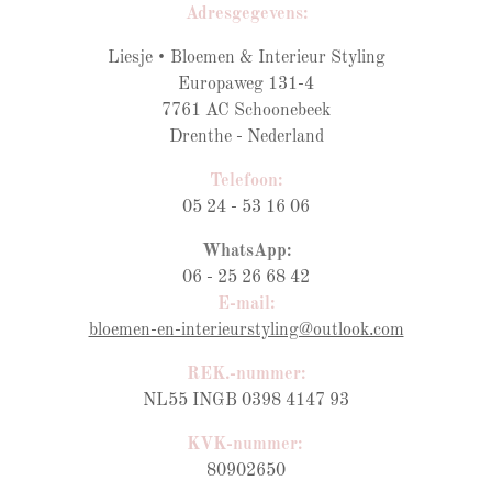
Adresgegevens:
Liesje • Bloemen & Interieur Styling
Europaweg 131-4
7761 AC Schoonebeek
Drenthe - Nederland
Telefoon:
05 24 - 53 16 06
WhatsApp:
06 - 25 26 68 42
E-mail:
bloemen-en-interieurstyling@outlook.com
REK.-nummer:
NL55 INGB 0398 4147 93
KVK-nummer:
80902650