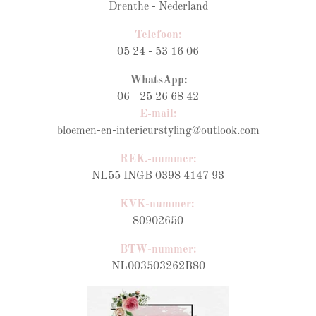
Drenthe - Nederland
Telefoon:
05 24 - 53 16 06
WhatsApp:
06 - 25 26 68 42
E-mail:
bloemen-en-interieurstyling@outlook.com
REK.-nummer:
NL55 INGB 0398 4147 93
KVK-nummer:
80902650
BTW-nummer
:
NL003503262B80