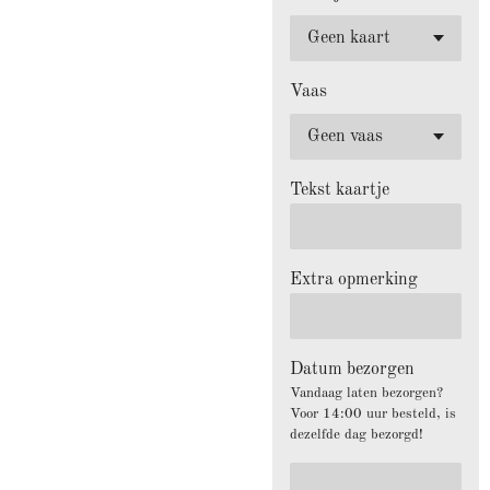
Vaas
Tekst kaartje
Extra opmerking
Datum bezorgen
Vandaag laten bezorgen?
Voor 14:00 uur besteld, is
dezelfde dag bezorgd!