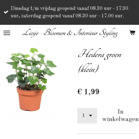
Ga
Dinsdag t/m vrijdag geopend vanaf 08.30 uur - 17:30
direct
uur, zaterdag geopend vanaf 08.30 uur - 17.00 uur.
naar
de
Liesje
•
Bloemen & Interieur Styling
hoofdinhoud
Hedera groen
(klein)
€ 1,99
In
winkelwagen