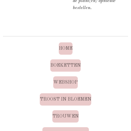
de plant(en) opnieuw
bestellen.
HOME
BOEKETTEN
WEBSHOP
TROOST IN BLOEMEN
TROUWEN