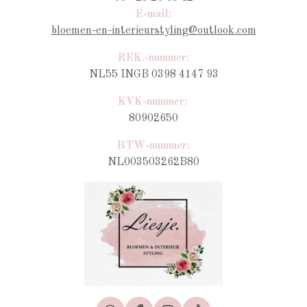
E-mail:
bloemen-en-interieurstyling@outlook.com
REK.-nummer:
NL55 INGB 0398 4147 93
KVK-nummer:
80902650
BTW-nummer
:
NL003503262B80