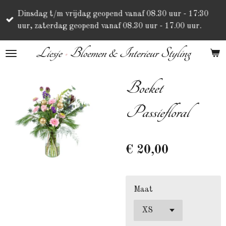
Ga
Dinsdag t/m vrijdag geopend vanaf 08.30 uur - 17:30
direct
uur, zaterdag geopend vanaf 08.30 uur - 17.00 uur.
naar
de
Liesje
•
Bloemen & Interieur Styling
hoofdinhoud
Boeket
Passiefloral
€ 20,00
Maat