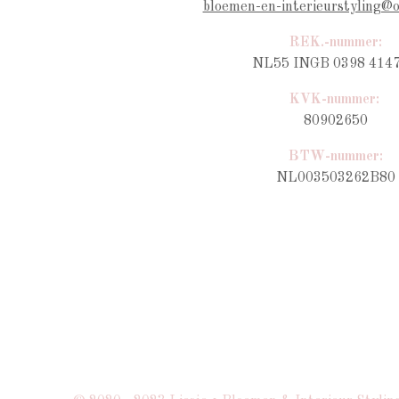
bloemen-en-interieurstyling@
REK.-nummer:
NL55 INGB 0398 4147
KVK-nummer:
80902650
BTW-nummer
:
NL003503262B80