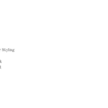
N
r Styling
k
d