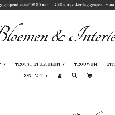
g geopend vanaf 08.30 uur - 17:30 uur, zaterdag geopend vanaf
loemen & Interie
P
TROOST IN BLOEMEN
TROUWEN
INT
CONTACT