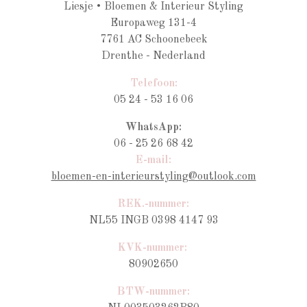
Liesje • Bloemen & Interieur Styling
Europaweg 131-4
7761 AC Schoonebeek
Drenthe - Nederland
Telefoon:
05 24 - 53 16 06
WhatsApp:
06 - 25 26 68 42
E-mail:
bloemen-en-interieurstyling@outlook.com
REK.-nummer:
NL55 INGB 0398 4147 93
KVK-nummer:
80902650
BTW-nummer
: