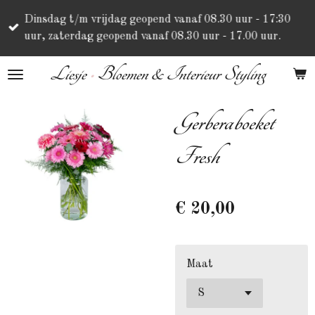
Ga
Dinsdag t/m vrijdag geopend vanaf 08.30 uur - 17:30
direct
uur, zaterdag geopend vanaf 08.30 uur - 17.00 uur.
naar
de
Liesje
•
Bloemen & Interieur Styling
hoofdinhoud
Gerberaboeket
Fresh
€ 20,00
Maat