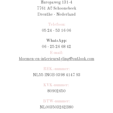
Europaweg 131-4
7761 AC Schoonebeek
Drenthe - Nederland
Telefoon:
05 24 - 53 16 06
WhatsApp:
06 - 25 26 68 42
E-mail:
bloemen-en-interieurstyling@outlook.com
REK.-nummer:
NL55 INGB 0398 4147 93
KVK-nummer:
80902650
BTW-nummer
:
NL003503262B80