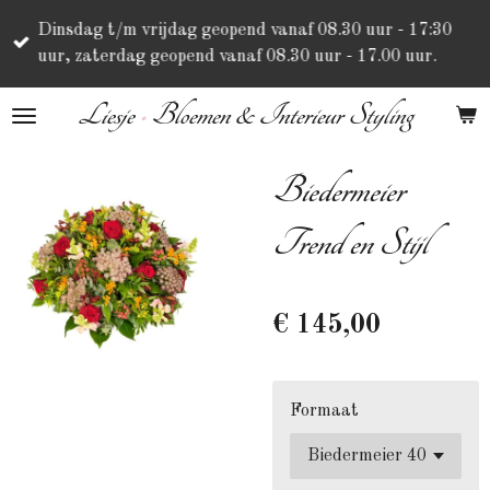
Ga
Dinsdag t/m vrijdag geopend vanaf 08.30 uur - 17:30
direct
uur, zaterdag geopend vanaf 08.30 uur - 17.00 uur.
naar
de
Liesje
•
Bloemen & Interieur Styling
hoofdinhoud
Biedermeier
Trend en Stijl
€ 145,00
Formaat