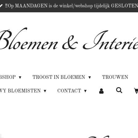
‼️Op MAANDAGEN is de winkel/webshop tijdelijk GESLOTEN
loemen & Interie
BSHOP
TROOST IN BLOEMEN
TROUWEN
WY BLOEMISTEN
CONTACT