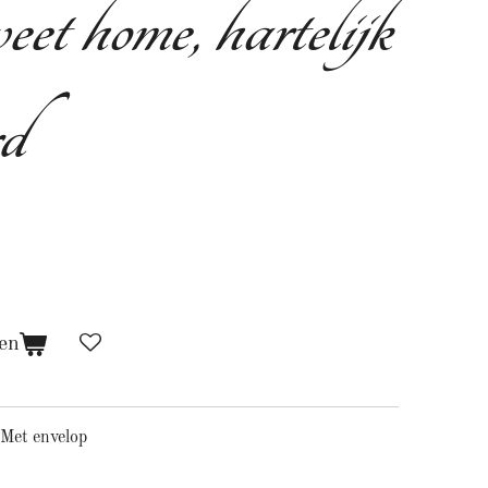
t home, hartelijk
rd
en
Met envelop