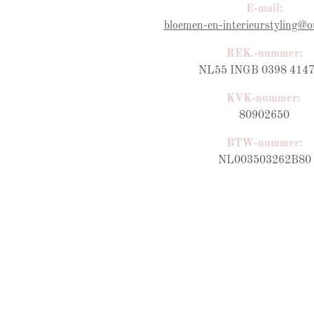
E-mail:
bloemen-en-interieurstyling@o
REK.-nummer:
NL55 INGB 0398 4147
KVK-nummer:
80902650
BTW-nummer
:
NL003503262B80