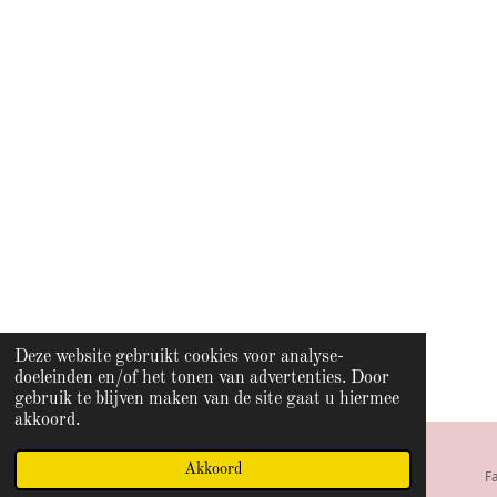
Deze website gebruikt cookies voor analyse-
doeleinden en/of het tonen van advertenties. Door
gebruik te blijven maken van de site gaat u hiermee
akkoord.
Akkoord
E-mailadres
Telefoonnummer
Kaart
F