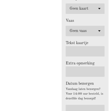
Vaas
Tekst kaartje
Extra opmerking
Datum bezorgen
Vandaag laten bezorgen?
Voor 14:00 uur besteld, is
dezelfde dag bezorgd!