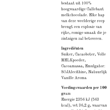
bestaat uit 100%
hoogwaardige Callebaut
melkchocolade. Elke hap
van deze weelderige reep
brengt een explosie van
rijke, romige smaak die je
zintuigen zal betoveren.
Ingrediënten
Suiker, Cacaoboter, Volle
MELKpoeder,
Cacoamassa, Emulgator:
SOJAlecithine, Natuurlijk
Vanille Aroma
Voedingswaarden per 100
gr
am
Energie 2356 kJ (563
kcal), vet 36,2 g, waarvan