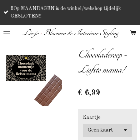
Ga
‼️Op MAANDAGEN is de winkel/webshop tijdelijk
direct
GESLOTEN‼️
naar
de
Liesje
•
Bloemen & Interieur Styling
hoofdinhoud
Chocoladereep -
Liefste mama!
€ 6,99
Kaartje