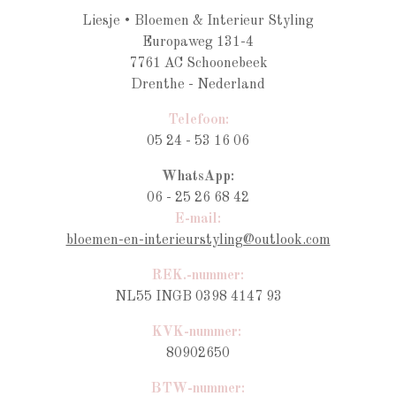
Liesje • Bloemen & Interieur Styling
Europaweg 131-4
7761 AC Schoonebeek
Drenthe - Nederland
Telefoon:
05 24 - 53 16 06
WhatsApp:
06 - 25 26 68 42
E-mail:
bloemen-en-interieurstyling@outlook.com
REK.-nummer:
NL55 INGB 0398 4147 93
KVK-nummer:
80902650
BTW-nummer
: