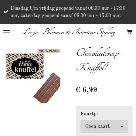
Ga
Dinsdag t/m vrijdag geopend vanaf 08.30 uur - 17:30
direct
uur, zaterdag geopend vanaf 08.30 uur - 17.00 uur.
naar
de
Liesje
•
Bloemen & Interieur Styling
hoofdinhoud
Chocoladereep -
Knuffel!
€ 6,99
Kaartje