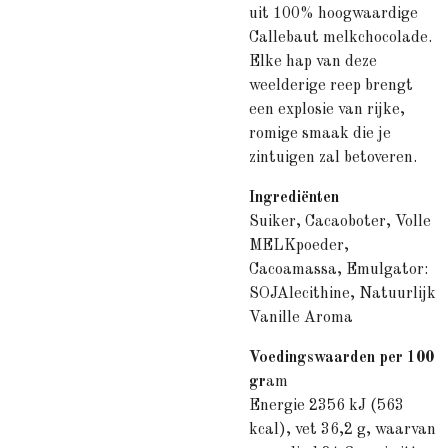
uit 100% hoogwaardige
Callebaut melkchocolade.
Elke hap van deze
weelderige reep brengt
een explosie van rijke,
romige smaak die je
zintuigen zal betoveren.
Ingrediënten
Suiker, Cacaoboter, Volle
MELKpoeder,
Cacoamassa, Emulgator:
SOJAlecithine, Natuurlijk
Vanille Aroma
Voedingswaarden per 100
gr
am
Energie 2356 kJ (563
kcal), vet 36,2 g, waarvan