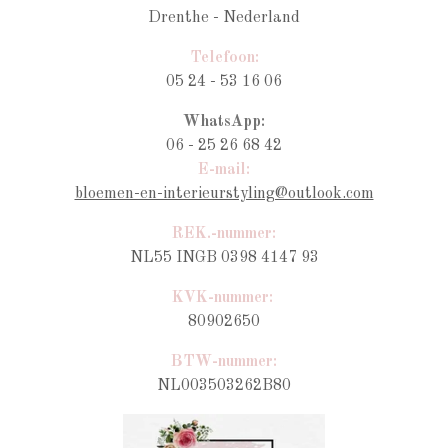
Drenthe - Nederland
Telefoon:
05 24 - 53 16 06
WhatsApp:
06 - 25 26 68 42
E-mail:
bloemen-en-interieurstyling@outlook.com
REK.-nummer:
NL55 INGB 0398 4147 93
KVK-nummer:
80902650
BTW-nummer
:
NL003503262B80