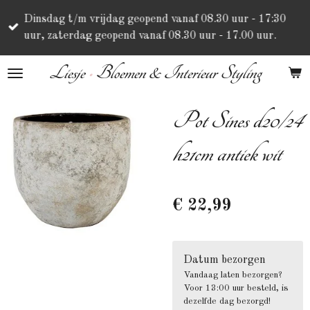
Ga
Dinsdag t/m vrijdag geopend vanaf 08.30 uur - 17:30
direct
uur, zaterdag geopend vanaf 08.30 uur - 17.00 uur.
naar
de
Liesje
•
Bloemen & Interieur Styling
hoofdinhoud
Pot Sines d20/24
h21cm antiek wit
€ 22,99
Datum bezorgen
Vandaag laten bezorgen?
Voor 13:00 uur besteld, is
dezelfde dag bezorgd!