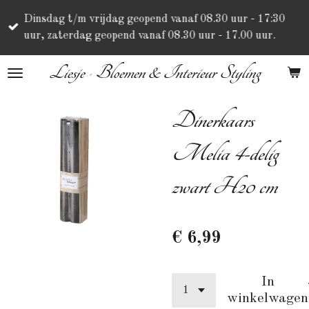
Ga
Dinsdag t/m vrijdag geopend vanaf 08.30 uur - 17:30
direct
uur, zaterdag geopend vanaf 08.30 uur - 17.00 uur.
naar
de
Liesje
•
Bloemen & Interieur Styling
hoofdinhoud
Dinerkaars
Melia 4-delig
zwart H20 cm
€ 6,99
In
winkelwagen