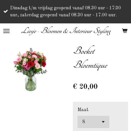
Ga
Dinsdag t/m vrijdag geopend vanaf 08.30 uur - 17:30
direct
uur, zaterdag geopend vanaf 08.30 uur - 17.00 uur.
naar
de
Liesje
•
Bloemen & Interieur Styling
hoofdinhoud
Boeket
Bloemtique
€ 20,00
Maat