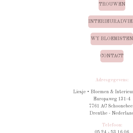
TROUWEN
INTERIEURADVIE
WY BLOEMISTE
CONTACT
Adresgegevens:
Liesje • Bloemen & Interieu
Europaweg 131-4
7761 AC Schoonebee
Drenthe - Nederlan
Telefoon:
05 24 - 53 16 06