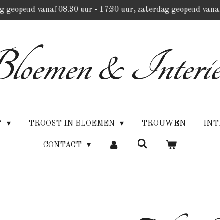
g geopend vanaf 08.30 uur - 17:30 uur, zaterdag geopend vanaf
loemen & Interie
P
TROOST IN BLOEMEN
TROUWEN
INT
CONTACT