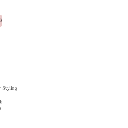
S
N
r Styling
k
d