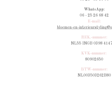
WhatsApp:
06 - 25 26 68 42
E-mail:
bloemen-en-interieurstyling@
REK.-nummer:
NL55 INGB 0398 4147
KVK-nummer:
80902650
BTW-nummer
:
NL003503262B80