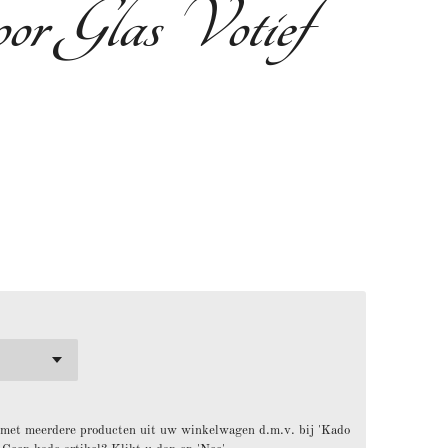
r Glas Votief
 met meerdere producten uit uw winkelwagen d.m.v. bij 'Kado