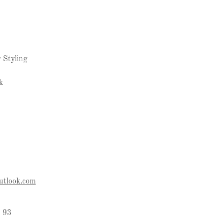
 Styling
k
utlook.com
 93