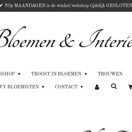
‼️Op MAANDAGEN is de winkel/webshop tijdelijk GESLOTEN
loemen & Interie
BSHOP
TROOST IN BLOEMEN
TROUWEN
WY BLOEMISTEN
CONTACT