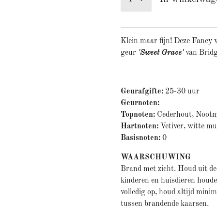
Klein maar fijn! Deze Fancy v
geur
'Sweet Grace'
van Brid
Geurafgifte:
25-30 uur
Geurnoten:
Topnoten:
Cederhout, Noot
Hartnoten:
Vetiver, witte m
Basisnoten:
0
WAARSCHUWING
Brand met zicht. Houd uit de
kinderen en huisdieren houden
volledig op, houd altijd min
tussen brandende kaarsen.