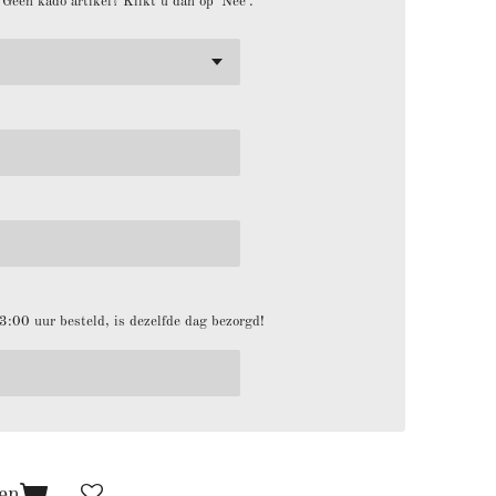
. Geen kado artikel? Klikt u dan op 'Nee'.
:00 uur besteld, is dezelfde dag bezorgd!
en