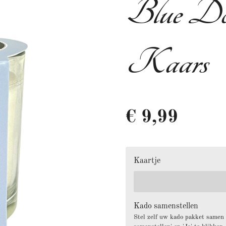
Blue Doo
Kaars
€ 9,99
Kaartje
Kado samenstellen
Stel zelf uw kado pakket samen