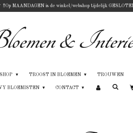
‼️Op MAANDAGEN is de winkel/webshop tijdelijk GESLOTE
loemen & Interie
SHOP
TROOST IN BLOEMEN
TROUWEN
WY BLOEMISTEN
CONTACT