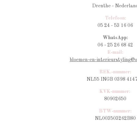
Drenthe - Nederlan
Telefoon:
05 24 - 53 16 06
WhatsApp:
06 - 25 26 68 42
E-mail:
bloemen-en-interieurstyling@
REK.-nummer:
NL55 INGB 0398 4147
KVK-nummer:
80902650
BTW-nummer
:
NL003503262B80