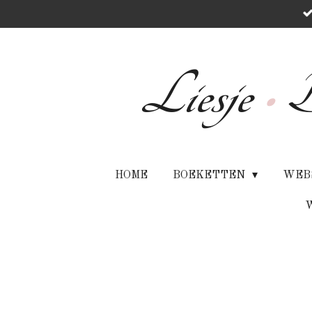
Ga
direct
naar
de
Liesje
•
B
hoofdinhoud
HOME
BOEKETTEN
WEB