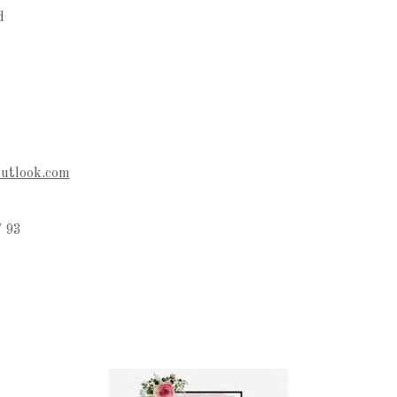
d
outlook.com
 93