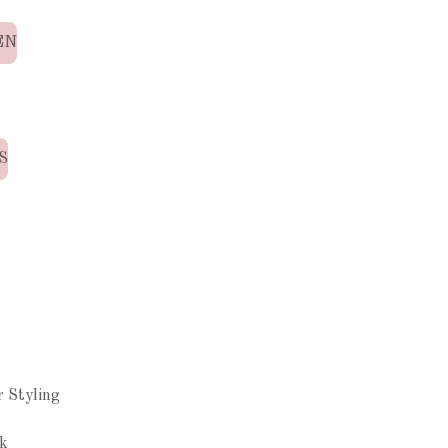
EN
S
N
r Styling
k