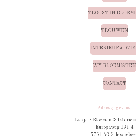
TROOST IN BLOEM
TROUWEN
INTERIEURADVIE
WY BLOEMISTE
CONTACT
Adresgegevens:
Liesje • Bloemen & Interieu
Europaweg 131-4
7761 AC Schoonebee