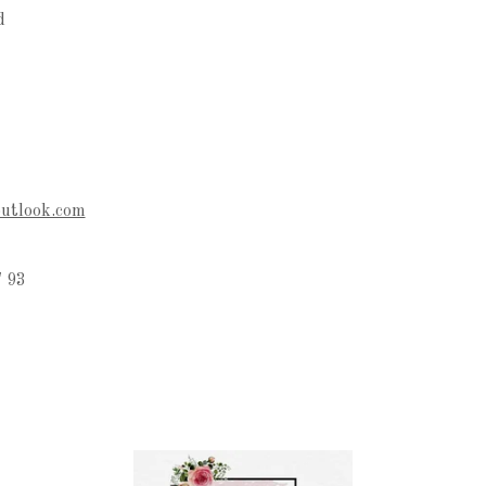
d
outlook.com
 93