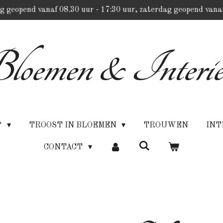
g geopend vanaf 08.30 uur - 17:30 uur, zaterdag geopend vanaf
loemen & Interie
P
TROOST IN BLOEMEN
TROUWEN
INT
CONTACT