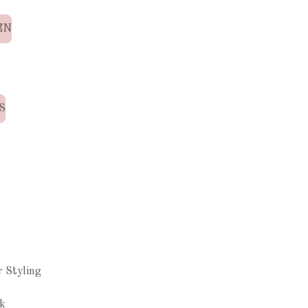
EN
S
N
r Styling
k