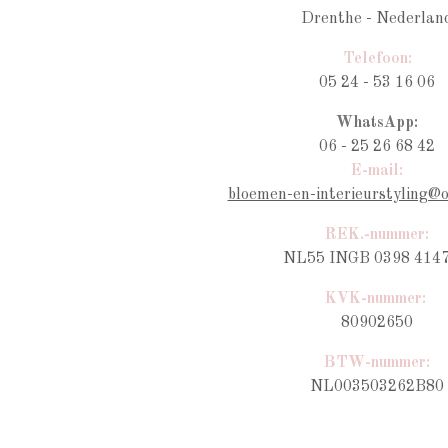
Drenthe - Nederlan
Telefoon:
05 24 - 53 16 06
WhatsApp:
06 - 25 26 68 42
E-mail:
bloemen-en-interieurstyling@
REK.-nummer:
NL55 INGB 0398 4147
KVK-nummer:
80902650
BTW-nummer
:
NL003503262B80