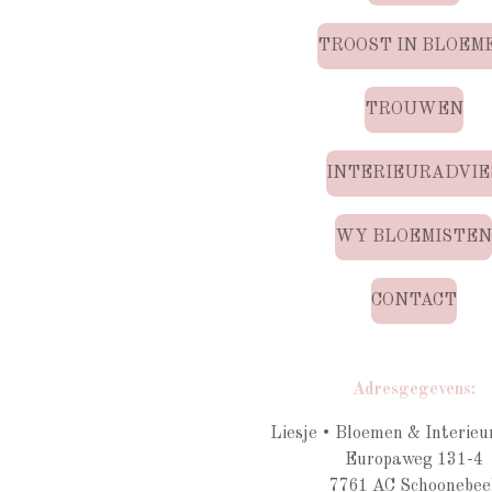
TROOST IN BLOEM
TROUWEN
INTERIEURADVIE
WY BLOEMISTE
CONTACT
Adresgegevens:
Liesje • Bloemen & Interieu
Europaweg 131-4
7761 AC Schoonebee