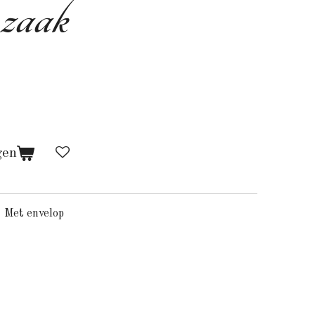
zaak
gen
 Met envelop