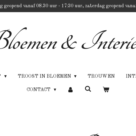
g geopend vanaf 08.30 uur - 17:30 uur, zaterdag geopend vanaf
loemen & Interie
P
TROOST IN BLOEMEN
TROUWEN
INT
CONTACT