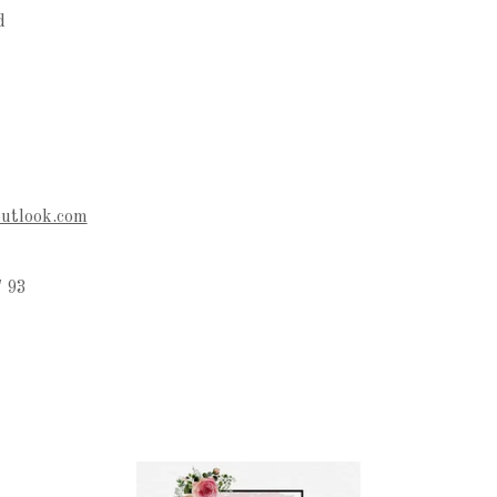
d
outlook.com
 93