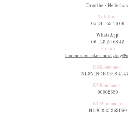
Drenthe - Nederlan
Telefoon:
05 24 - 53 16 06
WhatsApp:
06 - 25 26 68 42
E-mail:
bloemen-en-interieurstyling@
REK.-nummer:
NL55 INGB 0398 4147
KVK-nummer:
80902650
BTW-nummer
:
NL003503262B80