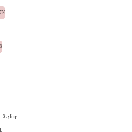
EN
S
N
r Styling
k