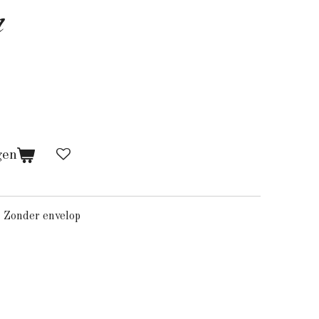
n
gen
 Zonder envelop