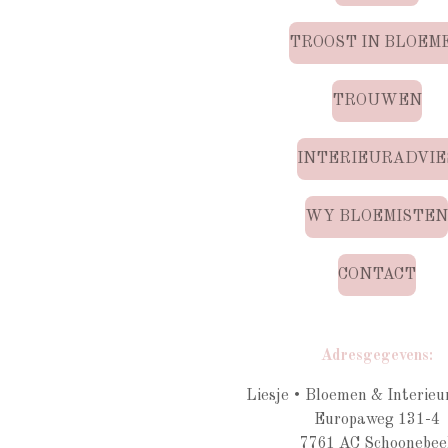
TROOST IN BLOEM
TROUWEN
INTERIEURADVIE
WY BLOEMISTE
CONTACT
Adresgegevens:
Liesje • Bloemen & Interieu
Europaweg 131-4
7761 AC Schoonebee