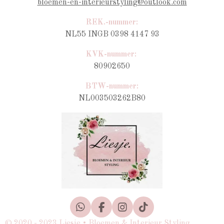
bloemen-en-interieurstyling@outlook.com
REK.-nummer:
NL55 INGB 0398 4147 93
KVK-nummer:
80902650
BTW-nummer
:
NL003503262B80
W
F
I
T
h
a
n
i
© 2020 - 2023 Liesje • Bloemen & Interieur Styling