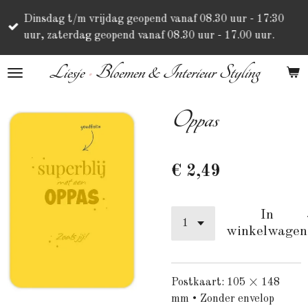
Ga
Dinsdag t/m vrijdag geopend vanaf 08.30 uur - 17:30
direct
uur, zaterdag geopend vanaf 08.30 uur - 17.00 uur.
naar
de
Liesje
•
Bloemen & Interieur Styling
hoofdinhoud
Oppas
€ 2,49
In
winkelwagen
Postkaart: 105 × 148
mm • Zonder envelop