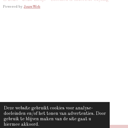
a
c
s
k
Powered by
JouwWeb
t
e
t
T
s
b
a
o
A
o
g
k
p
o
r
p
k
a
m
Deze website gebruikt cookies voor analyse-
doeleinden en/of het tonen van advertenties. Door
gebruik te blijven maken van de site gaat u
hiermee akkoord.