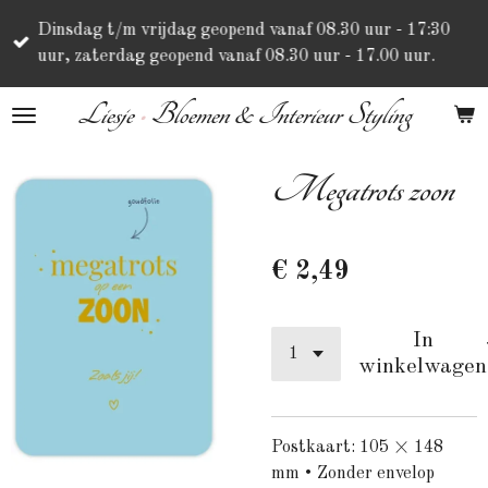
Ga
Dinsdag t/m vrijdag geopend vanaf 08.30 uur - 17:30
direct
uur, zaterdag geopend vanaf 08.30 uur - 17.00 uur.
naar
de
Liesje
•
Bloemen & Interieur Styling
hoofdinhoud
Megatrots zoon
€ 2,49
In
winkelwagen
Postkaart: 105 × 148
mm • Zonder envelop