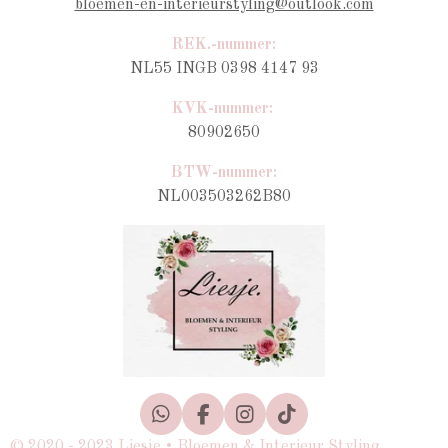
bloemen-en-interieurstyling@outlook.com
REK.-nummer:
NL55 INGB 0398 4147 93
KVK-nummer:
80902650
BTW-nummer
:
NL003503262B80
W
F
I
T
h
a
n
i
© 2020 - 2023 Liesje • Bloemen & Interieur Styling