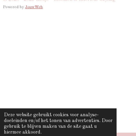
a
c
s
k
Powered by
JouwWeb
t
e
t
T
s
b
a
o
A
o
g
k
p
o
r
p
k
a
m
Deze website gebruikt cookies voor analyse-
doeleinden en/of het tonen van advertenties. Door
gebruik te blijven maken van de site gaat u
hiermee akkoord.