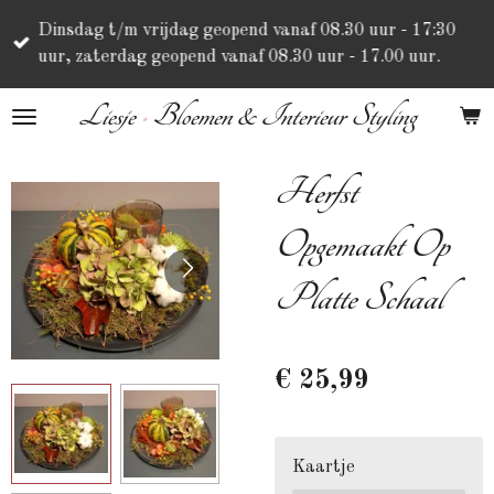
Ga
Dinsdag t/m vrijdag geopend vanaf 08.30 uur - 17:30
direct
uur, zaterdag geopend vanaf 08.30 uur - 17.00 uur.
naar
de
Liesje
•
Bloemen & Interieur Styling
hoofdinhoud
Herfst
Opgemaakt Op
Platte Schaal
€ 25,99
Kaartje