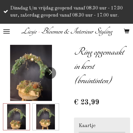
Ga
Dinsdag t/m vrijdag geopend vanaf 08.30 uur - 17:30
direct
uur, zaterdag geopend vanaf 08.30 uur - 17.00 uur.
naar
de
Liesje
•
Bloemen & Interieur Styling
hoofdinhoud
Ring opgemaakt
in kerst
(bruintinten)
€ 23,99
Kaartje