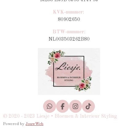
NL55 INGB 0398 4147 93
KVK-nummer:
80902650
BTW-nummer
:
NL003503262B80
W
F
I
T
h
a
n
i
© 2020 - 2023 Liesje • Bloemen & Interieur Styling
a
c
s
k
Powered by
JouwWeb
t
e
t
T
s
b
a
o
A
o
g
k