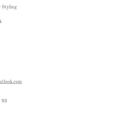
 Styling
k
utlook.com
 93