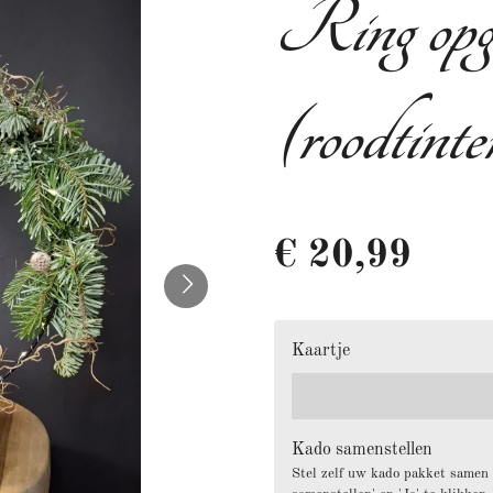
Ring opge
(roodtinte
€ 20,99
Kaartje
Kado samenstellen
Stel zelf uw kado pakket samen