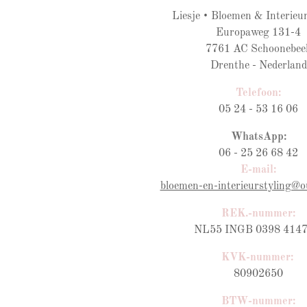
Liesje • Bloemen & Interieur
Europaweg 131-4
7761 AC Schoonebee
Drenthe - Nederland
Telefoon:
05 24 - 53 16 06
WhatsApp:
06 - 25 26 68 42
E-mail:
bloemen-en-interieurstyling@o
REK.-nummer:
NL55 INGB 0398 4147
KVK-nummer:
80902650
BTW-nummer
: