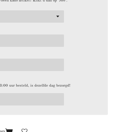
. Geen kado artikel? Klikt u dan op 'Nee'.
:00 uur besteld, is dezelfde dag bezorgd!
en