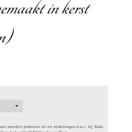
maakt in kerst
n)
 met meerdere producten uit uw winkelwagen d.m.v. bij 'Kado