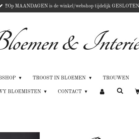
‼️Op MAANDAGEN is de winkel/webshop tijdelijk GESLOTEN
loemen & Interie
BSHOP
TROOST IN BLOEMEN
TROUWEN
WY BLOEMISTEN
CONTACT