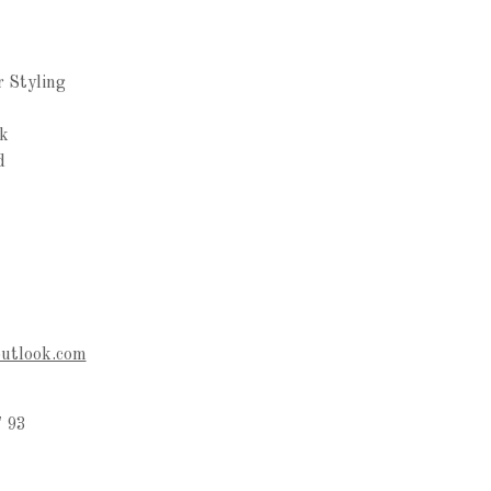
r Styling
k
d
outlook.com
 93