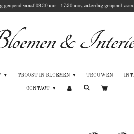
g geopend vanaf 08.30 uur - 17:30 uur, zaterdag geopend vanaf
loemen & Interie
P
TROOST IN BLOEMEN
TROUWEN
INT
CONTACT