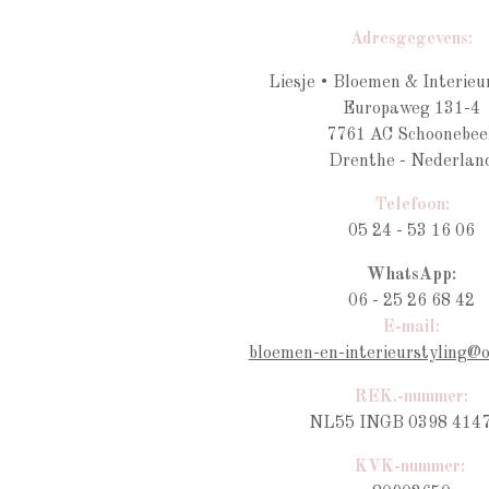
Adresgegevens:
Liesje • Bloemen & Interieu
Europaweg 131-4
7761 AC Schoonebee
Drenthe - Nederlan
Telefoon:
05 24 - 53 16 06
WhatsApp:
06 - 25 26 68 42
E-mail:
bloemen-en-interieurstyling@
REK.-nummer:
NL55 INGB 0398 4147
KVK-nummer: