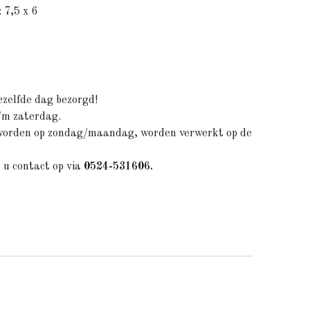
 7,5 x 6
ezelfde dag bezorgd!
/m zaterdag.
 worden op zondag
/maandag
, worden verwerkt op de
u contact op via
0524-531606.