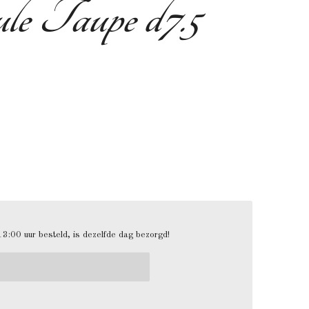
e Taupe d7.5
3:00 uur besteld, is dezelfde dag bezorgd!