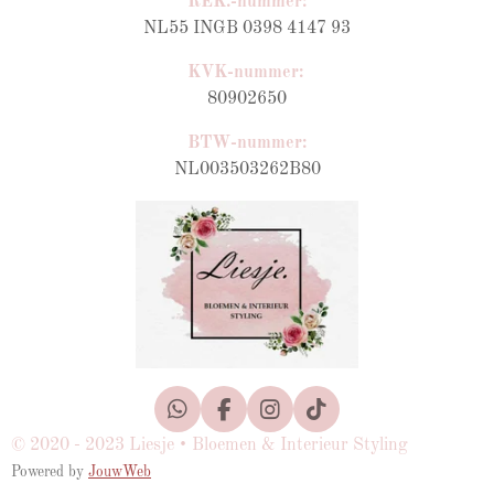
REK.-nummer:
NL55 INGB 0398 4147 93
KVK-nummer:
80902650
BTW-nummer
:
NL003503262B80
W
F
I
T
h
a
n
i
© 2020 - 2023 Liesje • Bloemen & Interieur Styling
a
c
s
k
Powered by
JouwWeb
t
e
t
T