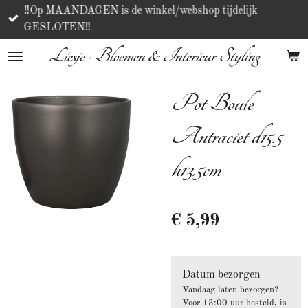
‼️Op MAANDAGEN is de winkel/webshop tijdelijk
Ga
GESLOTEN‼️
direct
naar
Liesje
•
Bloemen & Interieur Styling
de
hoofdinhoud
Pot Boule
Antraciet d15.5
h13.5cm
€ 5,99
Datum bezorgen
Vandaag laten bezorgen?
Voor 13:00 uur besteld, is