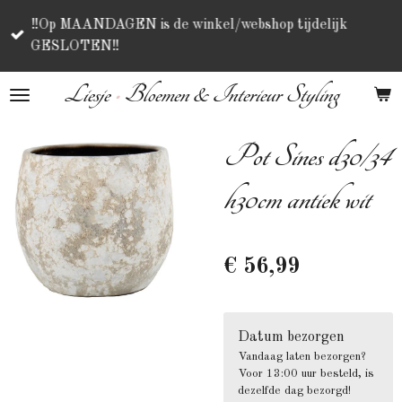
Ga
‼️Op MAANDAGEN is de winkel/webshop tijdelijk
direct
GESLOTEN‼️
naar
de
Liesje
•
Bloemen & Interieur Styling
hoofdinhoud
Pot Sines d30/34
h30cm antiek wit
€ 56,99
Datum bezorgen
Vandaag laten bezorgen?
Voor 13:00 uur besteld, is
dezelfde dag bezorgd!