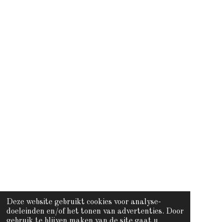
m
Deze website gebruikt cookies voor analyse-
doeleinden en/of het tonen van advertenties. Door
gebruik te blijven maken van de site gaat u